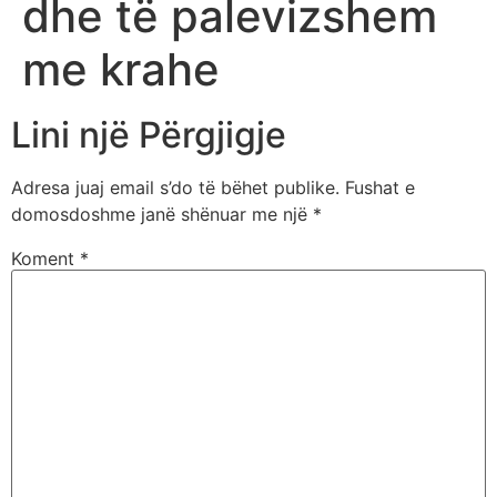
dhe të palevizshem
me krahe
Lini një Përgjigje
Adresa juaj email s’do të bëhet publike.
Fushat e
domosdoshme janë shënuar me një
*
Koment
*