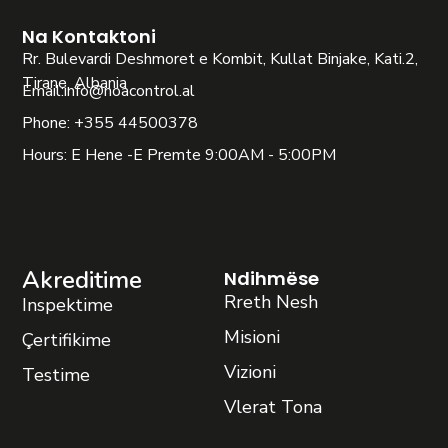
Na Kontaktoni
Rr. Bulevardi Deshmoret e Kombit, Kullat Binjake, Kati.2,
Tirane, Albania
Email:
info@noacontrol.al
Phone: +355 44500378
Hours: E Hene -E Premte 9:00AM - 5:00PM
Akreditime
Ndihmëse
Rreth Nesh
Inspektime
Misioni
Çertifikime
Vizioni
Testime
Vlerat Tona