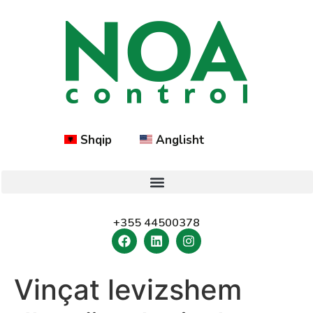
Shqip
Anglisht
+355 44500378
Vinçat levizshem