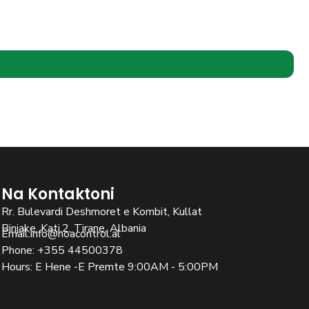
Na Kontaktoni
Rr. Bulevardi Deshmoret e Kombit, Kullat
Binjake, Kati.2, Tirane, Albania
Email:
info@noacontrol.al
Phone: +355 44500378
Hours: E Hene -E Premte 9:00AM - 5:00PM