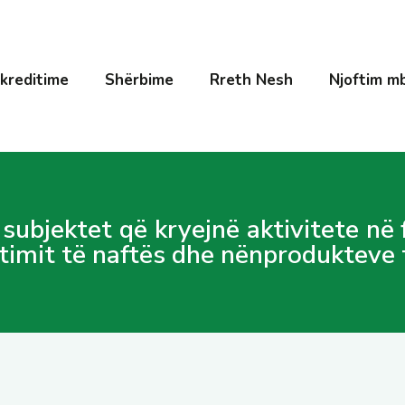
kreditime
Shërbime
Rreth Nesh
Njoftim mb
subjektet që kryejnë aktivitete në
timit të naftës dhe nënprodukteve 