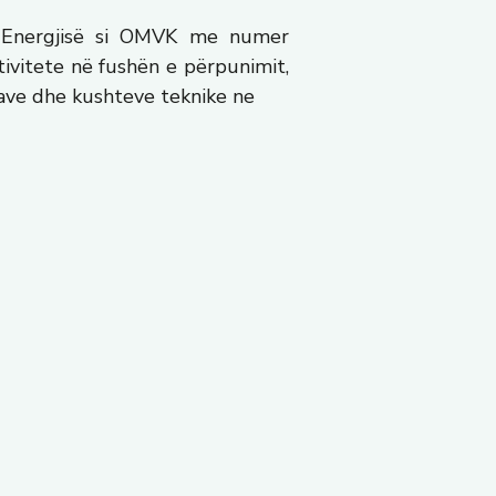
e Energjisë si OMVK me numer
ivitete në fushën e përpunimit,
mave dhe kushteve teknike ne