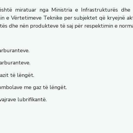
shtë miratuar nga Ministria e Infrastrukturës dh
min e Vërtetimeve Teknike per subjektet që kryejnë akt
aftës dhe nën produkteve të saj për respektimin e nor
arburanteve.
arburanteve.
azit të lëngët.
ombolave me gaz të lëngët.
ajrave lubrifikantë.