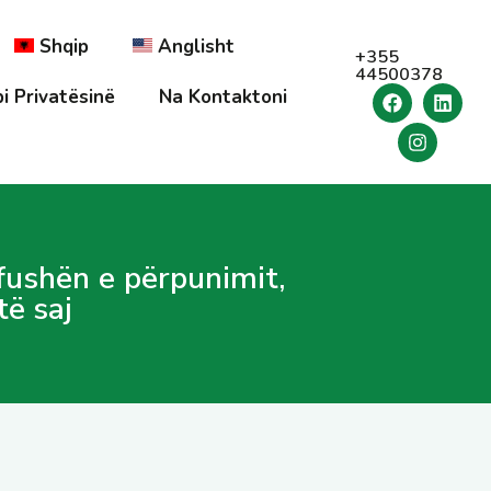
Shqip
Anglisht
+355
44500378
i Privatësinë
Na Kontaktoni
 fushën e përpunimit,
të saj