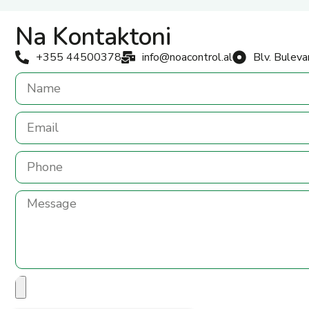
Na Kontaktoni
+355 44500378
info@noacontrol.al
Blv. Buleva