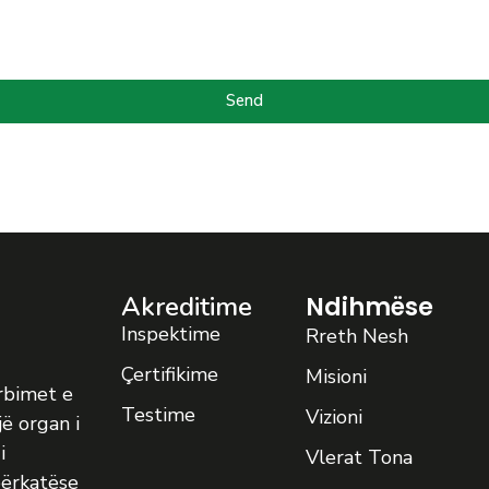
Send
Akreditime
Ndihmëse
Inspektime
Rreth Nesh
Çertifikime
Misioni
ërbimet e
Testime
Vizioni
jë organ i
i
Vlerat Tona
ërkatëse