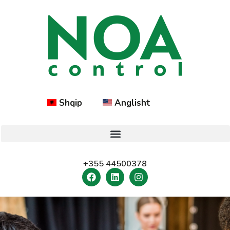
Shqip
Anglisht
+355 44500378