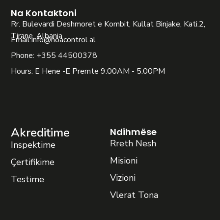
Na Kontaktoni
Rr. Bulevardi Deshmoret e Kombit, Kullat Binjake, Kati.2,
Tirane, Albania
Email:
info@noacontrol.al
Phone: +355 44500378
Hours: E Hene -E Premte 9:00AM - 5:00PM
Akreditime
Ndihmëse
Rreth Nesh
Inspektime
Misioni
Çertifikime
Vizioni
Testime
Vlerat Tona