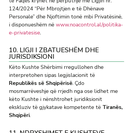
të Faqes kryhet në përputhje me Ligjin nr.
124/2024 “Për Mbrojtjen e të Dhënave
Personale” dhe Njoftimin tonë mbi Privatësinë,
i disponueshëm në
www.noacontrol.al/politika-
e-privatesise
.
10. LIGJI I ZBATUESHËM DHE
JURISDIKSIONI
Këto Kushte Shërbimi rregullohen dhe
interpretohen sipas legjislacionit të
Republikës së Shqipërisë
. Çdo
mosmarrëveshje që rrjedh nga ose lidhet me
këto Kushte i nënshtrohet juridiksionit
ekskluziv të gjykatave kompetente të
Tiranës,
Shqipëri
.
11. NDRYSHIMET E KUSHTEVE