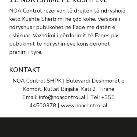
NOA Control rezervon të drejtën të ndryshojë
këto Kushte Shërbimi në çdo kohë. Versioni i
ndryshuar publikohet në Faqe me datën e
rishikuar. Vazhdimi i përdorimit të Faqes pas
publikimit të ndryshimeve konsiderohet
pranim i tyre.
KONTAKT
NOA Control SHPK | Bulevardi Dëshmorët e
Kombit, Kullat Binjake, Kati 2, Tiranë
Email:
info@noacontrol.al
| Tel: +355
44500378 | www.noacontrol.al