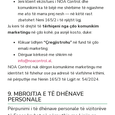
Jeni klient ekzistues i NOA Control dhe
komunikimi ka të bëjë me shërbime të ngjashme
me ato të marra prej nesh — në këtë rast
zbatohet Neni 165/2 i të njëjtit ligj.
Ju keni të drejtë të
tërhiqeni nga çdo komunikim
marketingu
në çdo kohë, pa asnjë kosto, duke:
Klikuar lidhjen
“Çregjistrohu”
në fund të çdo
emaili marketing;
Dërguar kërkesë me shkrim në
info@noacontrol.al
.
NOA Control nuk dërgon komunikime marketingu me
identitet të fshehur ose pa adresë të vlefshme kthimi,
në përputhje me Nenin 165/3 të Ligjit nr. 54/2024.
9. MBROJTJA E TË DHËNAVE
PERSONALE
Përpunimi i të dhënave personale të vizitorëve