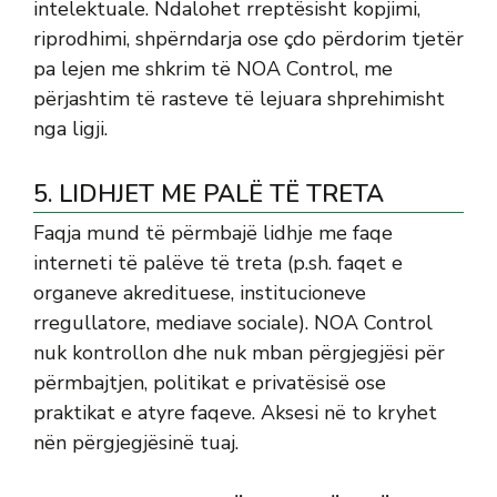
intelektuale. Ndalohet rreptësisht kopjimi,
riprodhimi, shpërndarja ose çdo përdorim tjetër
pa lejen me shkrim të NOA Control, me
përjashtim të rasteve të lejuara shprehimisht
nga ligji.
5. LIDHJET ME PALË TË TRETA
Faqja mund të përmbajë lidhje me faqe
interneti të palëve të treta (p.sh. faqet e
organeve akredituese, institucioneve
rregullatore, mediave sociale). NOA Control
nuk kontrollon dhe nuk mban përgjegjësi për
përmbajtjen, politikat e privatësisë ose
praktikat e atyre faqeve. Aksesi në to kryhet
nën përgjegjësinë tuaj.