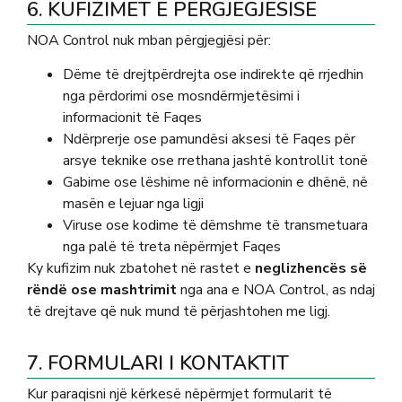
6. KUFIZIMET E PËRGJEGJËSISË
NOA Control nuk mban përgjegjësi për:
Dëme të drejtpërdrejta ose indirekte që rrjedhin
nga përdorimi ose mosndërmjetësimi i
informacionit të Faqes
Ndërprerje ose pamundësi aksesi të Faqes për
arsye teknike ose rrethana jashtë kontrollit tonë
Gabime ose lëshime në informacionin e dhënë, në
masën e lejuar nga ligji
Viruse ose kodime të dëmshme të transmetuara
nga palë të treta nëpërmjet Faqes
Ky kufizim nuk zbatohet në rastet e
neglizhencës së
rëndë ose mashtrimit
nga ana e NOA Control, as ndaj
të drejtave që nuk mund të përjashtohen me ligj.
7. FORMULARI I KONTAKTIT
Kur paraqisni një kërkesë nëpërmjet formularit të