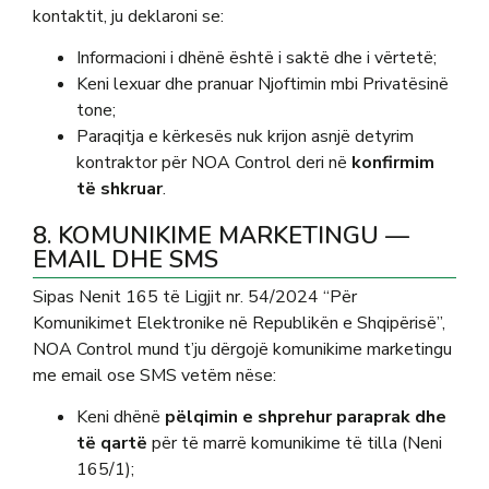
kontaktit, ju deklaroni se:
Informacioni i dhënë është i saktë dhe i vërtetë;
Keni lexuar dhe pranuar Njoftimin mbi Privatësinë
tone;
Paraqitja e kërkesës nuk krijon asnjë detyrim
kontraktor për NOA Control deri në
konfirmim
të shkruar
.
8. KOMUNIKIME MARKETINGU —
EMAIL DHE SMS
Sipas Nenit 165 të Ligjit nr. 54/2024 “Për
Komunikimet Elektronike në Republikën e Shqipërisë”,
NOA Control mund t’ju dërgojë komunikime marketingu
me email ose SMS vetëm nëse:
Keni dhënë
pëlqimin e shprehur paraprak dhe
të qartë
për të marrë komunikime të tilla (Neni
165/1);