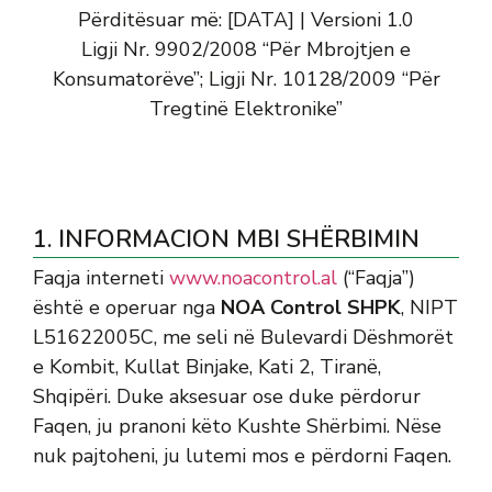
Përditësuar më: [DATA] | Versioni 1.0
Ligji Nr. 9902/2008 “Për Mbrojtjen e
Konsumatorëve”; Ligji Nr. 10128/2009 “Për
Tregtinë Elektronike”
1. INFORMACION MBI SHËRBIMIN
Faqja interneti
www.noacontrol.al
(“Faqja”)
është e operuar nga
NOA Control SHPK
, NIPT
L51622005C, me seli në Bulevardi Dëshmorët
e Kombit, Kullat Binjake, Kati 2, Tiranë,
Shqipëri. Duke aksesuar ose duke përdorur
Faqen, ju pranoni këto Kushte Shërbimi. Nëse
nuk pajtoheni, ju lutemi mos e përdorni Faqen.