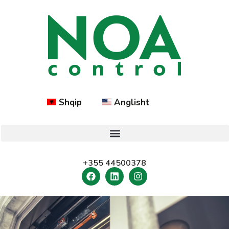
Shqip
Anglisht
+355 44500378