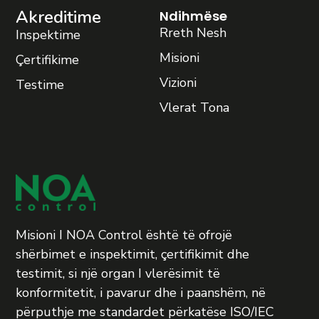
Akreditime
Ndihmëse
Rreth Nesh
Inspektime
Misioni
Çertifikime
Vizioni
Testime
Vlerat Tona
Misioni I NOA Control është të ofrojë
shërbimet e inspektimit, çertifikimit dhe
testimit, si një organ I vlerësimit të
konformitetit, i pavarur dhe i paanshëm, në
përputhje me standardet përkatëse ISO/IEC