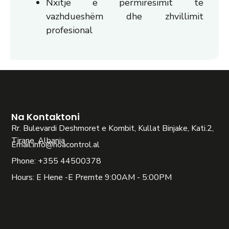
Nxitje e përmirësimit të
vazhdueshëm dhe zhvillimit
profesional
Na Kontaktoni
Rr. Bulevardi Deshmoret e Kombit, Kullat Binjake, Kati.2,
Tirane, Albania
Email:
info@noacontrol.al
Phone: +355 44500378
Hours: E Hene -E Premte 9:00AM - 5:00PM