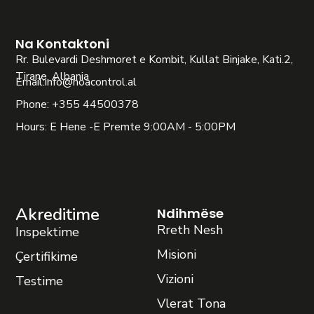
Na Kontaktoni
Rr. Bulevardi Deshmoret e Kombit, Kullat Binjake, Kati.2,
Tirane, Albania
Email:
info@noacontrol.al
Phone: +355 44500378
Hours: E Hene -E Premte 9:00AM - 5:00PM
Akreditime
Ndihmëse
Rreth Nesh
Inspektime
Misioni
Çertifikime
Vizioni
Testime
Vlerat Tona