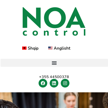
Shqip
Anglisht
+355 44500378