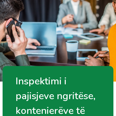
Inspektimi i
pajisjeve ngritëse,
kontenierëve të