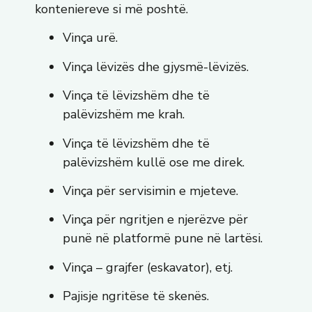
konteniereve si më poshtë.
Vinça urë.
Vinça lëvizës dhe gjysmë-lëvizës.
Vinça të lëvizshëm dhe të
palëvizshëm me krah.
Vinça të lëvizshëm dhe të
palëvizshëm kullë ose me direk.
Vinça për servisimin e mjeteve.
Vinça për ngritjen e njerëzve për
punë në platformë pune në lartësi.
Vinça – grajfer (eskavator), etj.
Pajisje ngritëse të skenës.