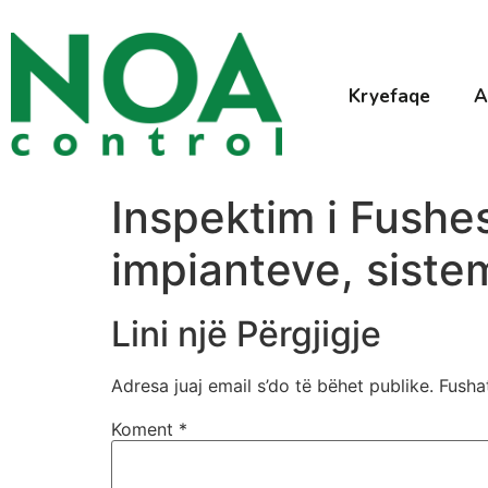
Kryefaqe
A
Inspektim i Fushe
impianteve, siste
Lini një Përgjigje
Adresa juaj email s’do të bëhet publike.
Fusha
Koment
*