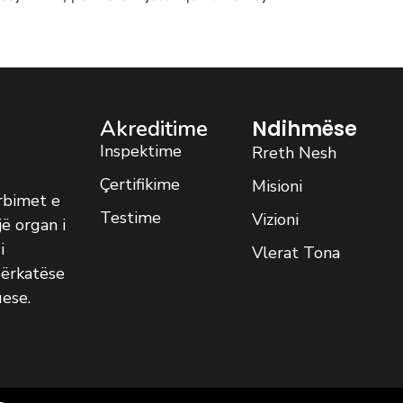
Akreditime
Ndihmëse
Inspektime
Rreth Nesh
Çertifikime
Misioni
ërbimet e
Testime
Vizioni
jë organ i
i
Vlerat Tona
ërkatëse
ese.