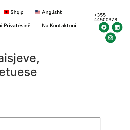
Shqip
Anglisht
+355
44500378
i Privatësinë
Na Kontaktoni
aisjeve,
metuese