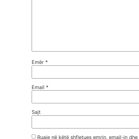
Emër
*
Email
*
Sajt
Ruaje në këtë shfletues emrin, email-in dhe 