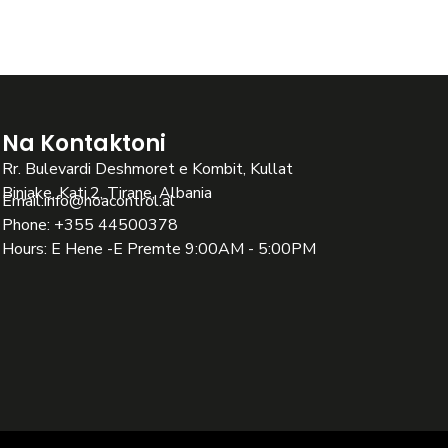
Na Kontaktoni
Rr. Bulevardi Deshmoret e Kombit, Kullat
Binjake, Kati.2, Tirane, Albania
Email:
info@noacontrol.al
Phone: +355 44500378
Hours: E Hene -E Premte 9:00AM - 5:00PM