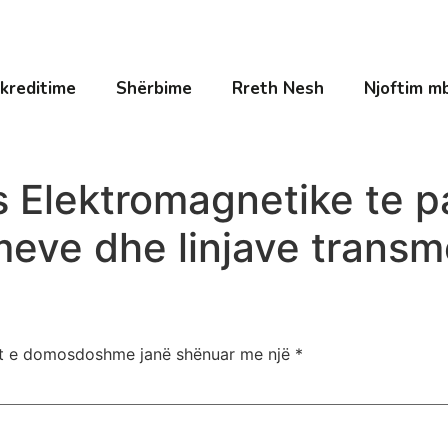
kreditime
Shërbime
Rreth Nesh
Njoftim mb
s Elektromagnetike te p
meve dhe linjave trans
t e domosdoshme janë shënuar me një
*