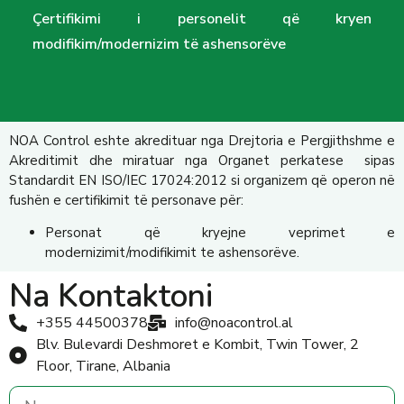
Çertifikimi i personelit që kryen
modifikim/modernizim të ashensorëve
NOA Control eshte akredituar nga Drejtoria e Pergjithshme e
Akreditimit dhe miratuar nga Organet perkatese sipas
Standardit EN ISO/IEC 17024:2012 si organizem që operon në
fushën e certifikimit të personave për:
Personat që kryejne veprimet e
modernizimit/modifikimit te ashensorëve.
Na Kontaktoni
+355 44500378
info@noacontrol.al
Blv. Bulevardi Deshmoret e Kombit, Twin Tower, 2
Floor, Tirane, Albania