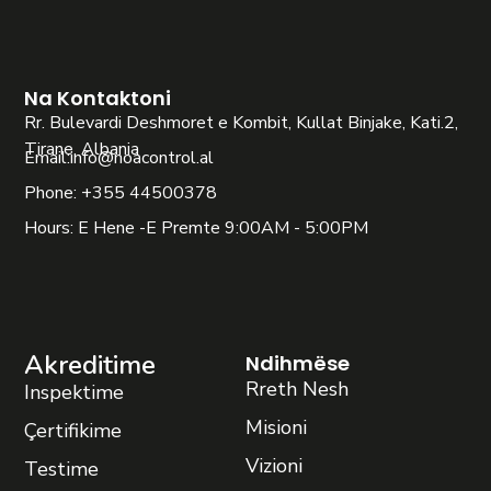
Na Kontaktoni
Rr. Bulevardi Deshmoret e Kombit, Kullat Binjake, Kati.2,
Tirane, Albania
Email:
info@noacontrol.al
Phone: +355 44500378
Hours: E Hene -E Premte 9:00AM - 5:00PM
Akreditime
Ndihmëse
Rreth Nesh
Inspektime
Misioni
Çertifikime
Vizioni
Testime